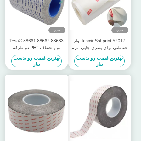
ویدیو
ویدیو
tesa® Softprint 52017 نوار
Tesa® 88661 88662 88663
حفاظتی برای بطری چاپی- نرم
نوار شفاف PET دو طرفه
بهترین قیمت رو بدست
بهترین قیمت رو بدست
بیار
بیار