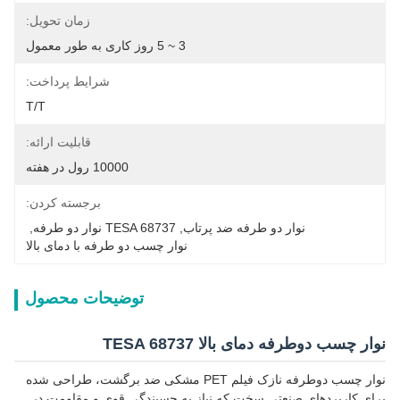
زمان تحویل:
3 ~ 5 روز کاری به طور معمول
شرایط پرداخت:
T/T
قابلیت ارائه:
10000 رول در هفته
برجسته کردن:
نوار دو طرفه ضد پرتاب
, 
TESA 68737 نوار دو طرفه
, 
نوار چسب دو طرفه با دمای بالا
توضیحات محصول
نوار چسب دوطرفه دمای بالا TESA 68737
نوار چسب دوطرفه نازک فیلم PET مشکی ضد برگشت، طراحی شده
برای کاربردهای صنعتی سخت که نیاز به چسبندگی قوی و مقاومت در