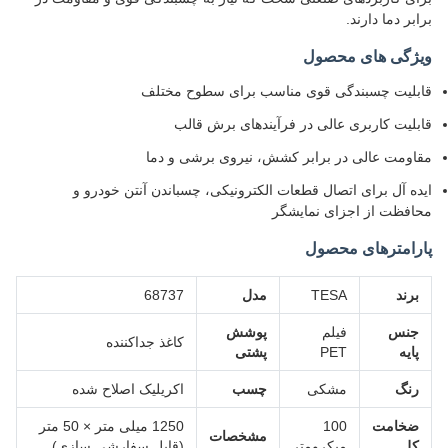
برابر دما دارند.
ویژگی های محصول
قابلیت چسبندگی قوی مناسب برای سطوح مختلف
قابلیت کاربری عالی در فرآیندهای برش قالب
مقاومت عالی در برابر کشش، نیروی برشی و دما
ایده آل برای اتصال قطعات الکترونیکی، چسباندن آنتن خودرو و
محافظت از اجزای نمایشگر
پارامترهای محصول
برند
TESA
مدل
68737
جنس
فیلم
پوشش
کاغذ جداکننده
پایه
PET
پشتی
رنگ
مشکی
چسب
اکریلیک اصلاح شده
ضخامت
100
1250 میلی متر × 50 متر
مشخصات
کل
میکرومتر
(قابل سفارشی سازی)