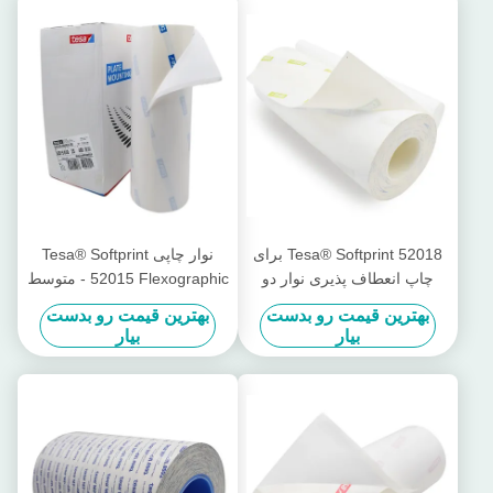
Tesa® Softprint 52018 برای
نوار چاپی Tesa® Softprint
چاپ انعطاف پذیری نوار دو
52015 Flexographic - متوسط
طرفه - فوق العاده نرم
سخت
بهترین قیمت رو بدست
بهترین قیمت رو بدست
بیار
بیار