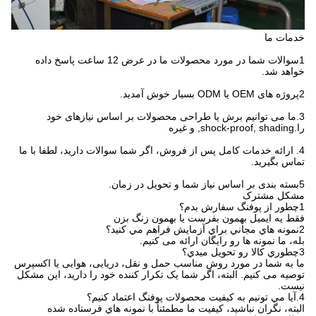
خدمات ما
1سوالات شما در مورد محصولات ما در عرض 12 ساعت پاسخ داده
خواهد شد.
2پروژه های OEM یا ODM بسیار خوش آمدید.
3.ما می توانیم برش یا طراحی محصولات بر اساس نیازهای خود
را.shock-proof, shading, و غیره
4. ارائه خدمات کامل پس از فروش، اگر شما سوالات دارید، لطفا با ما
تماس بگیرید.
5بسته بندی بر اساس نیاز شما و تحویل در زمان.
مشکل مشترک
1چطور از پوفنگ سفارش بدم؟
فقط يه ايميل بهمون بفرست يا بهمون زنگ بزن
2نمونه هاي مجاني براي آزمايش فراهم مي کنيد؟
بله، ما نمونه ها رو رایگان ارائه می کنیم.
3چطوري کالا رو تحویل ميدي؟
ما به شما در مورد روش مناسب حمل و نقل، دریایی، هوایی یا اکسپرس
توصیه می کنیم. البته، اگر شما یک تکرار کننده خود را دارید، این مشکل
نیست.
4.آيا مي تونيم به کيفيت محصولات پوفنگ اعتماد کنيم؟
البته، نگران نباشيد، کيفيت ما مطمئناً با نمونه هاي فرستاده شده