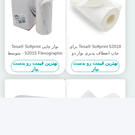
Tesa® Softprint 52018 برای
نوار چاپی Tesa® Softprint
چاپ انعطاف پذیری نوار دو
52015 Flexographic - متوسط
طرفه - فوق العاده نرم
سخت
بهترین قیمت رو بدست
بهترین قیمت رو بدست
بیار
بیار