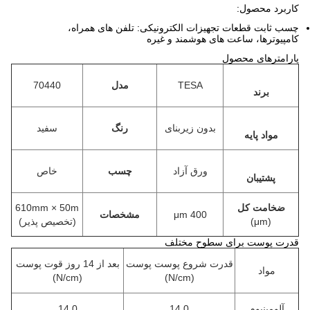
کاربرد محصول:
چسب ثابت قطعات تجهیزات الکترونیکی: تلفن های همراه،
کامپیوترها، ساعت های هوشمند و غیره
پارامترهای محصول
TESA
مدل
70440
برند
بدون زیربنای
رنگ
سفید
مواد پایه
ورق آزاد
چسب
خاص
پشتیبان
ضخامت کل
610mm × 50m
400 μm
مشخصات
(μm)
(تخصیص پذیر)
قدرت پوست برای سطوح مختلف
قدرت شروع پوست پوست
بعد از 14 روز قوت پوست
مواد
(N/cm)
(N/cm)
آلومینیوم
14.0
14.0